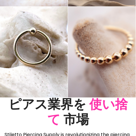
ピアス業界を
使い捨
て
市場
Stiletto Piercing Supply is revolutionizing the piercing