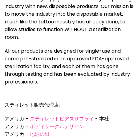
industry with new, disposable products. Our mission is
to move the industry into the disposable market,
much like the tattoo industry has already done, to
allow studios to function WITHOUT a sterilization
room.
All our products are designed for single-use and
come pre-sterilized in an approved FDA-approved
sterilization facility, and each of them has gone
through testing and has been evaluated by industry
professionals.
スティレット販売代理店:
アメリカ –
スティレットピアスサプライ
- 本社
アメリカ –
ボディサークルデザイン
アメリカ –
地球の出