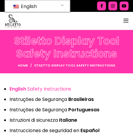
English
Stiletto Display Tool
Safety Instructions
HOME
STILETTO DISPLAY TOOL SAFETY INSTRUCTIONS
English
Safety Instructions
Instruções de Segurança
Brasileiras
Instruções de Segurança
Portuguesas
Istruzioni di sicurezza
Italiane
Instrucciones de seguridad en
Español